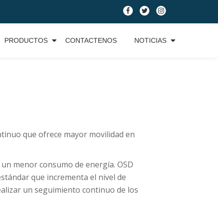
fa-
fa-
fa-
facebook
twitter
instagram
PRODUCTOS
CONTACTENOS
NOTICIAS
tinuo que ofrece mayor movilidad en
r un menor consumo de energía. OSD
estándar que incrementa el nivel de
ealizar un seguimiento continuo de los